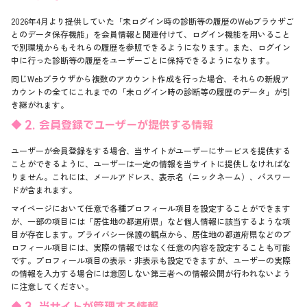
2026年4月より提供していた「未ログイン時の診断等の履歴のWebブラウザご
とのデータ保存機能」を会員情報と関連付けて、ログイン機能を用いること
で別環境からもそれらの履歴を参照できるようになります。また、ログイン
中に行った診断等の履歴をユーザーごとに保持できるようになります。
同じWebブラウザから複数のアカウント作成を行った場合、それらの新規ア
カウントの全てにこれまでの「未ログイン時の診断等の履歴のデータ」が引
き継がれます。
2. 会員登録でユーザーが提供する情報
ユーザーが会員登録をする場合、当サイトがユーザーにサービスを提供する
ことができるように、ユーザーは一定の情報を当サイトに提供しなければな
りません。これには、メールアドレス、表示名（ニックネーム）、パスワー
ドが含まれます。
マイページにおいて任意で各種プロフィール項目を設定することができます
が、一部の項目には「居住地の都道府県」など個人情報に該当するような項
目が存在します。プライバシー保護の観点から、居住地の都道府県などのプ
ロフィール項目には、実際の情報ではなく任意の内容を設定することも可能
です。プロフィール項目の表示・非表示も設定できますが、ユーザーの実際
の情報を入力する場合には意図しない第三者への情報公開が行われないよう
に注意してください。
3. 当サイトが管理する情報