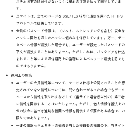
ステム固有の脆弱性がないように細心の注意を払って開発していま
す。
当サイトは、全てのページを SSL/TLS 暗号化通信を用いた HTTPS
プロトコルで提供しています。
会員のパスワード情報は、（ソルト、ストレッチングを含む）安全な
ハッシュ関数を通したハッシュ値のみを保存しています。万一、デー
タベース情報が漏洩した場合でも、ユーザーが設定したパスワードの
平文が漏洩することはありません。ただしこれは、バックドアを仕込
まれること等による通信経路上の盗聴によるパスワード漏洩を防ぐも
のではありません。
運用上の施策
ユーザーの会員情報等について、サービス仕様上公開されることが想
定されていない情報については、問い合わせがあった場合でもデータ
ベースから情報を取り出すなどして（当サイト運営者以外の）第三者
に情報を開示することはいたしません。ただし、個人情報保護法その
他の法令に基づき適切な機関へ情報を提供する必要がある場合はこの
限りではありません。
一定の情報セキュリティの知識を有した技術者の指導の下、当サイト